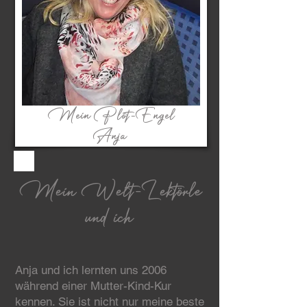
Mein Plot-Engel
Anja
Mein Welt-Lektörle
und ich
Anja und ich lernten uns 2006
während einer Mutter-Kind-Kur
kennen. Sie ist nicht nur meine beste