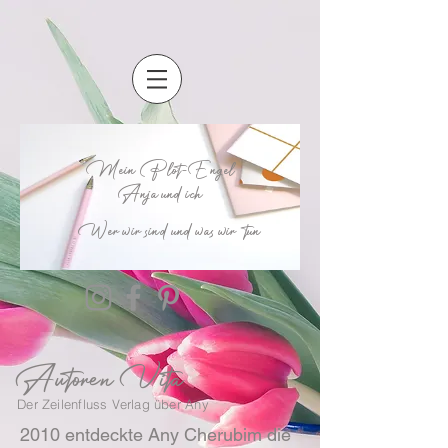
Mein Plot-Engel
Anja und ich
Wer wir sind und was wir tun
Autoren Vita
Der Zeilenfluss Verlag über Any
2010 entdeckte Any Cherubim die