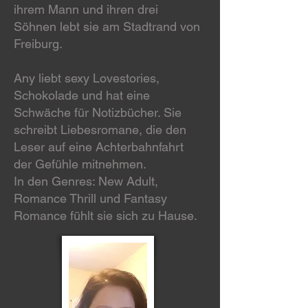
ihrem Mann und ihren drei
Söhnen lebt sie am Stadtrand von
Freiburg.
Any liebt sexy Lovestories,
Schokolade und hat eine
Schwäche für Notizbücher. Sie
schreibt Liebesromane, die den
Leser auf eine Achterbahnfahrt
der Gefühle mitnehmen.
In den Genres: New Adult,
Romance Thrill und Fantasy
Romance fühlt sie sich zu Hause.