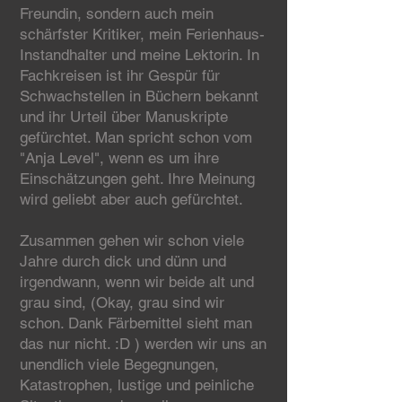
Freundin, sondern auch mein
schärfster Kritiker, mein Ferienhaus-
Instandhalter und meine Lektorin. In
Fachkreisen ist ihr Gespür für
Schwachstellen in Büchern bekannt
und ihr Urteil über Manuskripte
gefürchtet. Man spricht schon vom
"Anja Level", wenn es um ihre
Einschätzungen geht. Ihre Meinung
wird geliebt aber auch gefürchtet.
Zusammen gehen wir schon viele
Jahre durch dick und dünn und
irgendwann, wenn wir beide alt und
grau sind, (Okay, grau sind wir
schon. Dank Färbemittel sieht man
das nur nicht. :D ) werden wir uns an
unendlich viele Begegnungen,
Katastrophen, lustige und peinliche