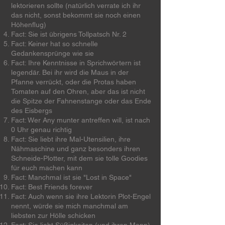
lektorieren sollte (natürlich verrate ich ihr
das nicht, sonst bekommt sie noch einen
Höhenflug)
Fact: Sie ist übrigens Tollpatsch Nr. 2
Fact: Keiner hat so schnelle
Gedankensprünge wie sie
Fact: Ihre Kenntnisse in Sprichwörtern ist
legendär. Bei ihr wird die Maus in der
Pfanne verrückt, oder die Protas haben
Tomaten auf den Ohren, aber das ist nicht
die Spitze der Fahnenstange oder das Ende
des Eisbergs
Fact: Wer Any munter antreffen will, ist nach
0 Uhr genau richtig
Fact: Sie liebt ihre Mal-Utensilien, ihre
Nähmaschine und ganz besonders ihren
Schneide-Plotter, mit dem sie tolle Goodies
für euch machen kann
Fact: Manchmal ist sie "Lost in Space"
Fact: Best Friends forever
Fact: Auch wenn sie ihre Lektorin Plot-Engel
nennt, würde sie mich manchmal am
liebsten zur Hölle schicken