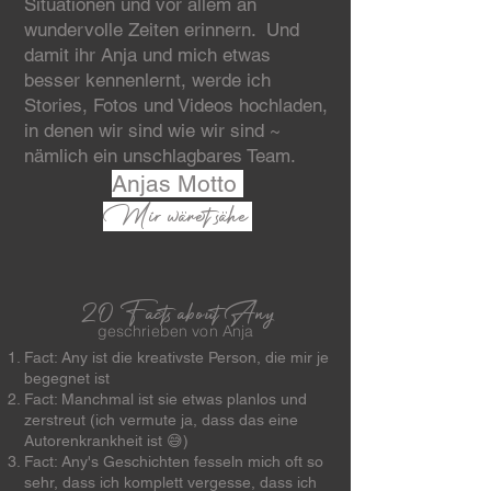
Situationen und vor allem an
wundervolle Zeiten erinnern. Und
damit ihr Anja und mich etwas
besser kennenlernt, werde ich
Stories, Fotos und Videos hochladen,
in denen wir sind wie wir sind ~
nämlich ein unschlagbares Team.
Anjas Motto
Mir wäret sähe
20 Facts about Any
geschrieben von Anja
Fact: Any ist die kreativste Person, die mir je
begegnet ist
Fact: Manchmal ist sie etwas planlos und
zerstreut (ich vermute ja, dass das eine
Autorenkrankheit ist 😅)
Fact: Any's Geschichten fesseln mich oft so
sehr, dass ich komplett vergesse, dass ich