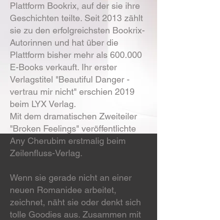
Plattform Bookrix, auf der sie ihre
Geschichten teilte. Seit 2013 zählt
sie zu den erfolgreichsten Bookrix-
Autorinnen und hat über die
Plattform bisher mehr als 600.000
E-Books verkauft. Ihr erster
Verlagstitel "Beautiful Danger -
vertrau mir nicht" erschien 2019
beim LYX Verlag.
Mit dem dramatischen Zweiteiler
"Broken Feelings" veröffentlichte
Any Cherubim erstmalig beim
Zeilenfluss-Verlag.
Wenn sie gerade nicht an einer
neuen Romanidee arbeitet,
zeichnet, näht sie oder denkt sich
tolle Goodies aus. Zusammen mit