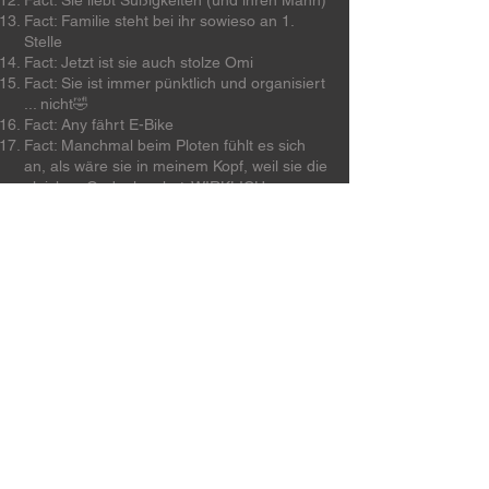
Fact: Sie liebt Süßigkeiten (und ihren Mann)
Fact: Familie steht bei ihr sowieso an 1.
Stelle
Fact: Jetzt ist sie auch stolze Omi
Fact: Sie ist immer pünktlich und organisiert
... nicht🤣
Fact: Any fährt E-Bike
Fact: Manchmal beim Ploten fühlt es sich
an, als wäre sie in meinem Kopf, weil sie die
gleichen Gedanken hat. WIRKLICH
GRUSELIG!!
Fact: Beim Ploten kann sie einem aber auch
manchmal wirklich Angst machen (Notiz an
mich: Zelt im Garten aufstellen)
Fact: Nichts kann dich mehr schocken,
wenn du Any kennst
Fact: Kann man sich auf dem Weg zu seiner
Lektorin verfahren und auf dem
Campingplatz landen? ... Ja kann man 🤣